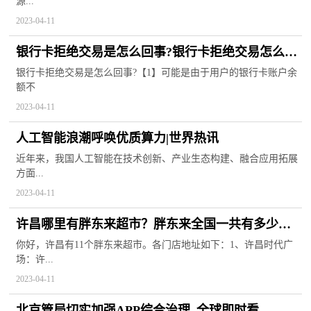
源...
2023-04-11
银行卡拒绝交易是怎么回事?银行卡拒绝交易怎么把
钱转出来?
银行卡拒绝交易是怎么回事?【1】可能是由于用户的银行卡账户余
额不
2023-04-11
人工智能浪潮呼唤优质算力|世界热讯
近年来，我国人工智能在技术创新、产业生态构建、融合应用拓展
方面...
2023-04-11
许昌哪里有胖东来超市？胖东来全国一共有多少家
店？
你好，许昌有11个胖东来超市。各门店地址如下：1、许昌时代广
场：许...
2023-04-11
北京管局切实加强APP综合治理_全球即时看