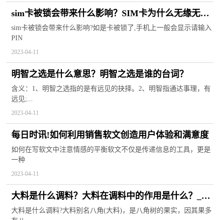
sim卡被锁会带来什么影响？SIM卡为什么无缘无故
被锁了？_环球速递
sim卡被锁会带来什么影响?如是卡被锁了,手机上一般会显示请输入
PIN
2023-04-11
明智之选是什么意思？明智之选是谁的台词？
含义：1、明智之选指的是有远见的抉择。2、明智指通达事理，有
远见;...
2023-04-11
每日时讯!如何利用销售软文创造用户体验和满意度
如何在写软文中注意情感的平衡软文不仅是传递信息的工具，更是
一种
2023-04-11
大料是什么调料？大料在调料中的作用是什么？_焦
点讯息
大料是什么调料?大料别名八角(大料)，是八角树的果实，因其果多