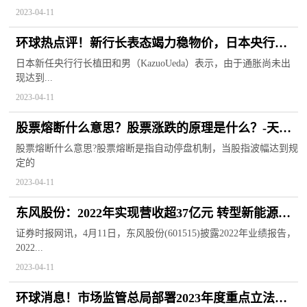
2023-04-11
环球热点评！新行长表态竭力稳物价，日本央行超
宽松货币政策将持续多久？
日本新任央行行长植田和男（KazuoUeda）表示，由于通胀尚未出
现达到...
2023-04-11
股票熔断什么意思？股票涨跌的原理是什么？-天天
报道
股票熔断什么意思?股票熔断是指自动停盘机制，当股指波幅达到规
定的
2023-04-11
东风股份：2022年实现营收超37亿元 转型新能源材
料初见成效|天天速看
证券时报网讯，4月11日，东风股份(601515)披露2022年业绩报告，
2022...
2023-04-11
环球消息！市场监管总局部署2023年度重点立法任