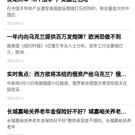
在中国半导体产业遭受美国疯狂围猎打压的同时，粉丝量庞大的中
国应...
2023-04-11
一年内向乌克兰提供百万发炮弹？欧洲恐做不到
据美国《纽约时报》9日援引专业人士分析，因军工行业萎缩已
久，欧洲...
2023-04-11
实时焦点：西方欲将冻结的俄资产给乌克兰？俄大
使：盗窃行为！
中新网4月10日电据俄媒10日报道，俄罗斯驻德国大使涅恰耶夫在
接受采...
2023-04-11
长城嘉峪关养老年金保险好不好？城嘉峪关养老年
金保险优点是什么？-今日关注
长城嘉峪关养老年金保险好不好?整体表现是不错的。长城嘉峪关养
老年