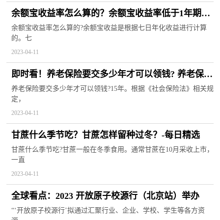
余额宝收益率怎么算的？余额宝收益率低于1年期定
存怎么回事？
余额宝收益率怎么算的?余额宝收益是根据七日年化收益进行计算
的。七
2023-04-11
即时看！养老保险要交多少年才可以领钱? 养老保险
退休后还能缴费吗？
养老保险要交多少年才可以领钱?15年。根据《社会保险法》相关规
定，
2023-04-11
甘蔗什么季节吃？甘蔗怎样留种过冬？-每日精选
甘蔗什么季节吃?甘蔗一般在冬季食用。通常甘蔗在10月采收上市，
一直
2023-04-11
全球看点：2023 开放原子校源行（北京站）举办
“‘开放原子校源行’拟通过汇聚行业、企业、学校、学生等各方资