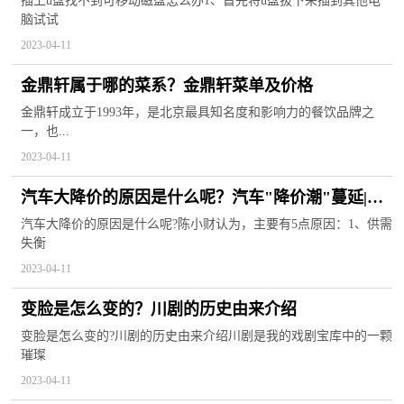
插上u盘找不到可移动磁盘怎么办1、首先将u盘拔下来插到其他电
脑试试
2023-04-11
金鼎轩属于哪的菜系？金鼎轩菜单及价格
金鼎轩成立于1993年，是北京最具知名度和影响力的餐饮品牌之
一，也...
2023-04-11
汽车大降价的原因是什么呢？汽车"降价潮"蔓延|焦
点速看
汽车大降价的原因是什么呢?陈小财认为，主要有5点原因：1、供需
失衡
2023-04-11
变脸是怎么变的？川剧的历史由来介绍
变脸是怎么变的?川剧的历史由来介绍川剧是我的戏剧宝库中的一颗
璀璨
2023-04-11