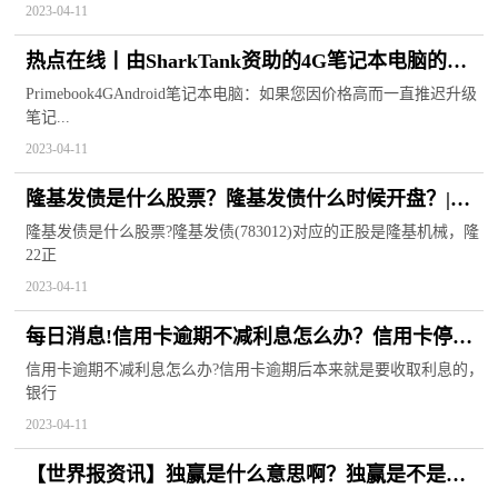
2023-04-11
热点在线丨由SharkTank资助的4G笔记本电脑的售
价将低于16000卢比
Primebook4GAndroid笔记本电脑：如果您因价格高而一直推迟升级
笔记...
2023-04-11
隆基发债是什么股票？隆基发债什么时候开盘？|每
日热文
隆基发债是什么股票?隆基发债(783012)对应的正股是隆基机械，隆
22正
2023-04-11
每日消息!信用卡逾期不减利息怎么办？信用卡停息
挂账2023新规定是什么？
信用卡逾期不减利息怎么办?信用卡逾期后本来就是要收取利息的，
银行
2023-04-11
【世界报资讯】独赢是什么意思啊？独赢是不是直