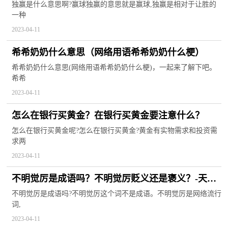
接买谁赢？
独赢是什么意思啊?赢球独赢的意思就是赢球,独赢是相对于让胜的
一种
2023-04-11
希希奶奶什么意思（网络用语希希奶奶什么梗）
希希奶奶什么意思(网络用语希希奶奶什么梗)，一起来了解下吧。
希希
2023-04-11
怎么在银行买黄金？在银行买黄金要注意什么？
怎么在银行买黄金呢?怎么在银行买黄金?黄金有实物需求和投资需
求两
2023-04-11
不明觉厉是成语吗？不明觉厉贬义还是褒义？-天天
速讯
不明觉厉是成语吗?不明觉厉这个词不是成语。不明觉厉是网络流行
词,
2023-04-11