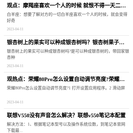
观点：摩羯座喜欢一个人的时候 就恨不得一天二十
四小时都盯着对方看~
白羊座：想要了解对方的一切白羊座喜欢一个人的时候，就会变得
好奇
2023-04-11
银杏树上的果实可以种成银杏树吗？银杏树果子能
吃吗？ 世界讯息
银杏树上的果实可以种成银杏树吗?是可以种成银杏树的，带回家银
杏种
2023-04-11
观热点：荣耀80Pro怎么设置自动调节亮度?荣耀
80Pro怎么开启儿童模式？
荣耀80Pro怎么设置自动调节亮度?1 打开设置应用程序。2 滑动屏
2023-04-11
联想V550没有声音怎么解决？联想v550笔记本配置
解决方法：1、根据笔记本型号以及操作系统位数，到笔记本官网
下载最...