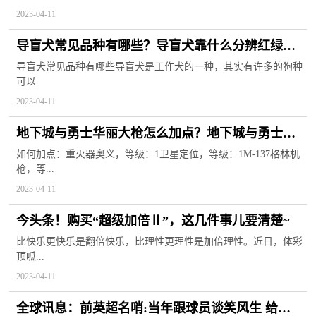
2023-04-11
导盲犬常见品种有哪些？导盲犬靠什么分辨红绿
灯？_时快讯
导盲犬常见品种有哪些导盲犬是工作犬的一种，其实有许多的狗种
可以
2023-04-11
地下城与勇士华丽大枪怎么加点？地下城与勇士华
丽大枪装备搭配
如何加点：重火器奥义，等级：1卫星定位，等级：1M-137格林机
枪，等...
2023-04-11
今头条！购买“超级加倍Ⅱ”，这几件事儿要清楚~
比快乐更快乐是翻倍快乐，比理性更理性是加倍理性。近日，体彩
顶呱...
2023-04-11
全球讯息：前英超名哨:当年跟球员谈笑风生 给