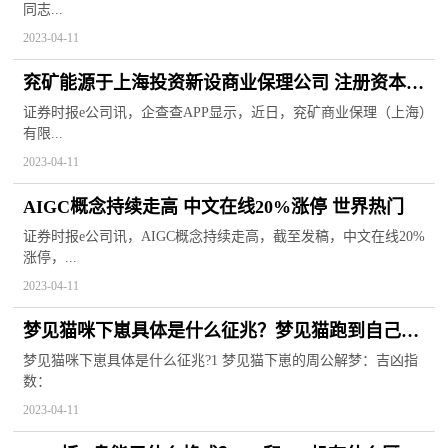
同志...
2023-04-11
兖矿能源于上海投资新设商业保理公司 注册资本超
9000万
证券时报e公司讯，企查查APP显示，近日，兖矿商业保理（上海）
有限...
2023-04-11
AIGC概念持续走高 中文在线20%涨停 世界热门
证券时报e公司讯，AIGC概念持续走高，截至发稿，中文在线20%
涨停，...
2023-04-11
梦见猫咪下崽具体是什么征兆？梦见猫跑到自己身
上是怎么回事？|报资讯
梦见猫咪下崽具体是什么征兆?1 梦见猫下崽的周公解梦：吉凶指
数：
2023-04-11