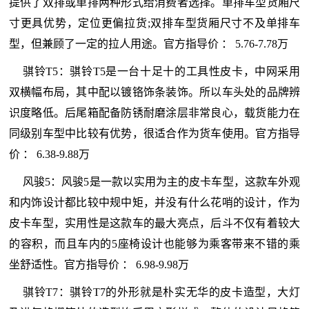
提供了双排或单排两种形式给消费者选择。单排车型货厢尺
寸更具优势，定位更偏拉货;双排车型货厢尺寸不及单排车
型，但兼顾了一定的拉人用途。官方指导价 ： 5.76-7.78万
骐铃T5：骐铃T5是一台十足十的工具性皮卡，中网采用
双横幅布局，其中配以镀铬饰条装饰。所以车头处的品牌辨
识度略低。后尾箱配备防锈耐磨涂层非常良心，载货能力在
同级别车型中比较有优势，很适合作为货车使用。官方指导
价 ： 6.38-9.88万
风骏5：风骏5是一款以实用为主的皮卡车型，这款车外观
和内饰设计都比较中规中矩，并没有什么花哨的设计，作为
皮卡车型，实用性是这款车的最大亮点，后斗不仅有着较大
的容积，而且车内的5座椅设计也能够为乘客带来不错的乘
坐舒适性。官方指导价 ： 6.98-9.98万
骐铃T7：骐铃T7的外形就是朴实无华的皮卡造型，大灯