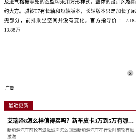
及进气格栅等处的造型均采用方形样式，整体的设计风格简
约大方。骐铃T7有长轴和短轴版本，长轴版本只是加长了尾
兜部分，前排乘坐空间并没有变化。官方指导价 ： 7.18-
13.88万
x
广告
最近更新
艾瑞泽8怎么样值得买吗？新车皮卡3万到5万有哪
些？-环球动态
新能源汽车前轮有滋滋滋声怎么回事新能源汽车在行驶时前轮有滋
滋滋