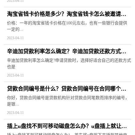
2023-04-11
淘宝省钱卡价格是多少？淘宝省钱卡怎么被邀请开
通？
价格：一年的淘宝省钱卡价格在100元左右，也有一些银行会提供
一定的...
2023-04-11
辛迪加贷款利率怎么确定？辛迪加贷款还款方式哪
个划算？
辛迪加贷款利率怎么确定?申请贷款时，选择好适合自己的还款方式
也是
2023-04-11
贷款合同编号是什么？贷款合同编号在合同哪个位
置？
你好，贷款合同编号是贷款机构针对贷款合同笔数而排序的编号，
是银...
2023-04-11
插上u盘找不到可移动磁盘怎么办？u盘插上就让格
式化是坏了吗？|全球速看