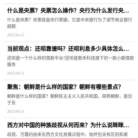
什么是央票？央票怎么操作？央行为什么发行央
票？
什么是央票？央票就是央行票据，它是中央银行为了调节商业银行
超额
2023-04-11
当前观点：还呗靠谱吗？还呗利息多少具体怎么
算？
还呗是一个什么样的借款平台?还呗是数禾科技旗下的一款小额借款
服务
2023-04-11
聚焦：朝鲜是什么样的国家？朝鲜有哪些景点？
朝鲜是什么样的国家？朝鲜民主主义人民共和国，简称朝鲜，是位
于东
2023-04-11
西方对中国的种族歧视从何而来？为什么说眯眯眼
是对亚洲人的歧视？ 当前速递
歧视、污蔑的由来东西方文化发展过程中，始终包含有区别和差