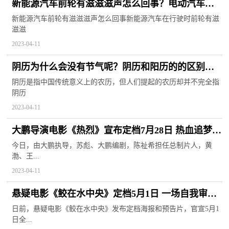
新能源汽车前轮有滋滋滋声怎么回事？电动汽车挂
不上档什么原因？ 全球通讯
新能源汽车前轮有滋滋滋声怎么回事新能源汽车在行驶时前轮有滋
滋滋
2023-04-11
阴历为什么会没有节气呢？阴历和阳历的的区别有
哪些呢？
阴历是指中国传统意义上的农历，但人们提起的农历却并不完全指
阴历
2023-04-11
大鹏导演电影《热烈》宣布定档7月28日 热血追梦初
心不悔 全球新视野
今日，由大鹏执导，苏彪、大鹏编剧，陈祉希担任总制片人，黄
渤、王...
2023-04-11
悬疑电影《鲛在水中央》定档5月1日 一场自我审判
的“杀人回忆” 世界播报
日前，悬疑电影《鲛在水中央》发布定档海报和预告片，官宣5月1
日全...