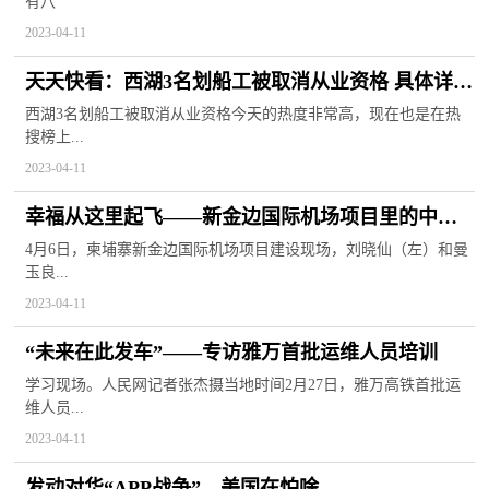
有八
2023-04-11
天天快看：西湖3名划船工被取消从业资格 具体详细
内容是什么
西湖3名划船工被取消从业资格今天的热度非常高，现在也是在热
搜榜上...
2023-04-11
幸福从这里起飞——新金边国际机场项目里的中柬
爱情故事
4月6日，柬埔寨新金边国际机场项目建设现场，刘晓仙（左）和曼
玉良...
2023-04-11
“未来在此发车”——专访雅万首批运维人员培训
学习现场。人民网记者张杰摄当地时间2月27日，雅万高铁首批运
维人员...
2023-04-11
发动对华“APP战争”，美国在怕啥