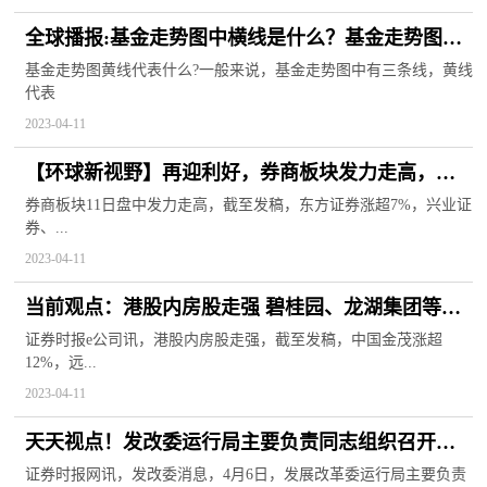
全球播报:基金走势图中横线是什么？基金走势图怎
么看？
基金走势图黄线代表什么?一般来说，基金走势图中有三条线，黄线
代表
2023-04-11
【环球新视野】再迎利好，券商板块发力走高，东
方证券、首创证券等拉升
券商板块11日盘中发力走高，截至发稿，东方证券涨超7%，兴业证
券、...
2023-04-11
当前观点：港股内房股走强 碧桂园、龙湖集团等涨
超7%
证券时报e公司讯，港股内房股走强，截至发稿，中国金茂涨超
12%，远...
2023-04-11
天天视点！发改委运行局主要负责同志组织召开
2023年一季度电力厂网协调会
证券时报网讯，发改委消息，4月6日，发展改革委运行局主要负责