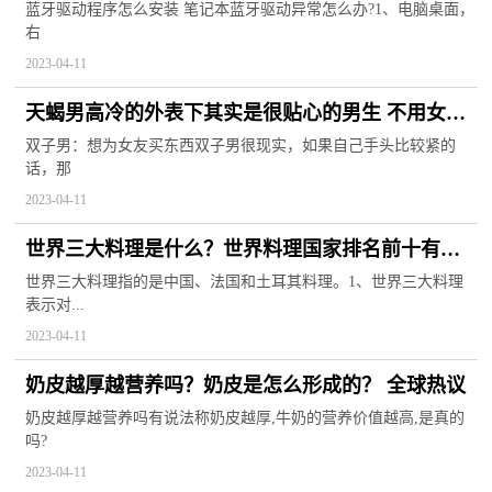
异常怎么办？
蓝牙驱动程序怎么安装 笔记本蓝牙驱动异常怎么办?1、电脑桌面，
右
2023-04-11
天蝎男高冷的外表下其实是很贴心的男生 不用女友
开口就抢着买单~ 全球新资讯
双子男：想为女友买东西双子男很现实，如果自己手头比较紧的
话，那
2023-04-11
世界三大料理是什么？世界料理国家排名前十有哪
些？
世界三大料理指的是中国、法国和土耳其料理。1、世界三大料理
表示对...
2023-04-11
奶皮越厚越营养吗？奶皮是怎么形成的？ 全球热议
奶皮越厚越营养吗有说法称奶皮越厚,牛奶的营养价值越高,是真的
吗?
2023-04-11