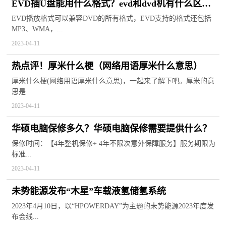
EVD插U盘能用什么格式？evd和dvd机有什么区
别？
EVD播放格式可以兼容DVD的所有格式，EVD支持的格式还包括
MP3、WMA，...
2023-04-11
热点评！厚米什么梗（网络用语厚米什么意思）
厚米什么梗(网络用语厚米什么意思)，一起来了解下吧。厚米的意
思是
2023-04-11
华硕电脑保修多久？华硕电脑保修需要提供什么？
保修时间：【4年整机保修+ 4年不限次意外保障服务】服务期限为
标准...
2023-04-11
未势能源发布“木星”车载液氢储氢系统
2023年4月10日，以“HPOWERDAY”为主题的未势能源2023年度发
布会线...