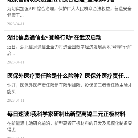
为切实加强APP综合治理，保护广大人民群众合法权益，营造安全
健康干...
2023-04-11
湖北信息通信业“登峰行动”在武汉启动
近日，湖北信息通信业全力打造全国数字经济发展高地“登峰行动”
启...
2023-04-11
医保外医疗责任险是什么险种？医保外医疗责任险
哪个保险公司有？
你好，医保外医疗责任险是车险附加险，投保第三者责任险主险才
能买...
2023-04-11
每日速读!我科学家研制出新型高镍三元正极材料
在新能源电池研究前沿，新型高镍正极材料的开发及规模化制备显
得尤...