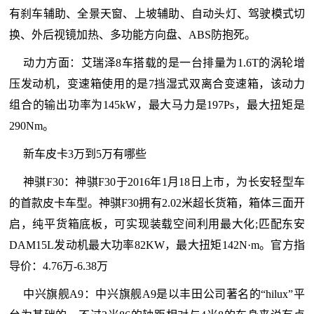
有刹车辅助、全景天窗、上坡辅助、自动头灯、驾驶模式切
换、外后视镜加热、多功能方向盘、ABS防抱死。
动力方面：艾瑞泽8车搭载的是一台排量为1.6T的涡轮增
压发动机，变速箱使用的是7挡湿式双离合变速箱，该动力
组合的输出功率为145kW，最大马力是197Ps，最大扭矩是
290Nm。
新车皮卡3万到5万有哪些
神骐F30：神骐F30于2016年1月18日上市，为长安轻型车
的首款皮卡车型。神骐F30拥有2.02米超长货箱，箱体三面开
启，纯平货箱底板，可实现装载空间利用最大化;匹配东安
DAM15L发动机最大功率82KW，最大扭矩142N·m。官方指
导价：4.76万-6.38万
中兴旗舰A9：中兴旗舰A9是以丰田公司著名的“hilux”平