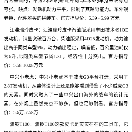
台为基础的，不过2米86的轴距相对与4米8的车身来说有点
夸张。缺点：发动机动力平平，限制了其越野能力。车外观
老换，配件难买的拼装车。官方指导价：5.39 - 5.99 万元
江淮瑞玲皮卡：江淮瑞玲皮卡汽油版采用丰田技术491QE
发动机，销量突破百万台，柴油版采用4D25发动机，动力输
出高于同类车型5%，动力输出稳定，噪音低，百公里油耗仅
为6升,比同类车型节省1.3L，经济性十分突出。官方指导
价：5.58-10.08万元
中兴小老虎：中兴小老虎基于威虎G3平台打造，采用了
2.8T发动机，从整体设计上还是能够看到借鉴了不少威虎G3
的元素。同时又融入了一些中兴出口海外的战车的设计元
素，在外观上虽然亮点不够多，但也足够耐看。官方指导
价：5.6万-7.58万
骐铃T100：骐铃T100这款皮卡是实实在在的工具车，它