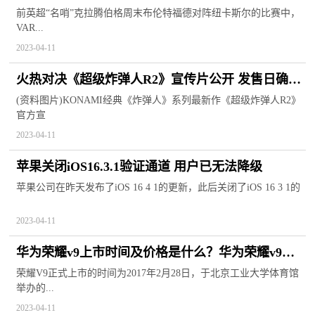
PGMOL支招
前英超“名哨”克拉腾伯格周末布伦特福德对阵纽卡斯尔的比赛中，
VAR...
2023-04-11
火热对决《超级炸弹人R2》宣传片公开 发售日确认|
观察
(资料图片)KONAMI经典《炸弹人》系列最新作《超级炸弹人R2》
官方宣
2023-04-11
苹果关闭iOS16.3.1验证通道 用户已无法降级
苹果公司在昨天发布了iOS 16 4 1的更新，此后关闭了iOS 16 3 1的
2023-04-11
华为荣耀v9上市时间及价格是什么？华为荣耀v9配
置参数
荣耀V9正式上市的时间为2017年2月28日，于北京工业大学体育馆
举办的...
2023-04-11